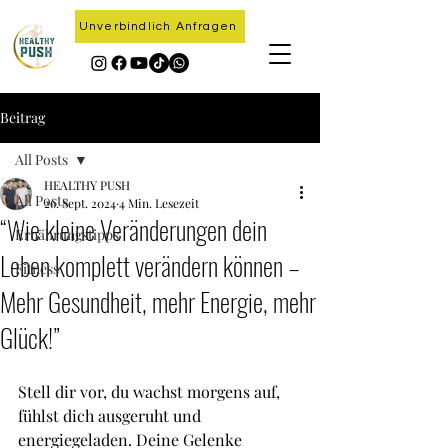
Unverbindlich Anfragen
Beitrag
All Posts
HEALTHY PUSH
All Posts
26. Sept. 2024
4 Min. Lesezeit
“Wie kleine Veränderungen dein
Ernährungstipps
Leben komplett verändern können –
Fitness
Mehr Gesundheit, mehr Energie, mehr
Glück!”
Stell dir vor, du wachst morgens auf, 
fühlst dich ausgeruht und 
energiegeladen. Deine Gelenke 