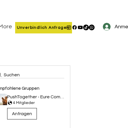
More
Anme
Unverbindlich Anfragen
Suchen
mpfohlene Gruppen
PushTogether - Eure Community, eure Motivation
4 Mitglieder
Anfragen